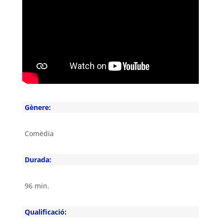
Gènere:
Comèdia
Durada:
96 min.
Qualificació: