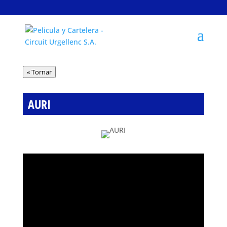
Pel·lícules
« Tornar
AURI